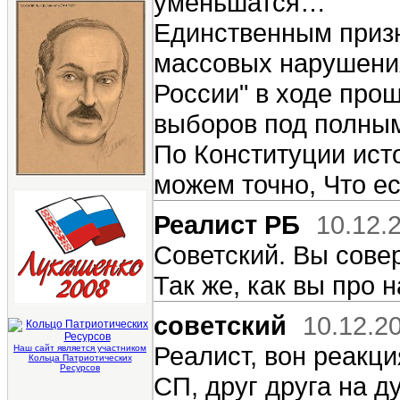
уменьшатся…
Единственным приз
массовых нарушения
России" в ходе про
выборов под полны
По Конституции исто
можем точно, Что ес
Реалист РБ
10.12.
Советский. Вы совер
Так же, как вы про 
советский
10.12.2
Реалист, вон реакци
Наш сайт является участником
Кольца Патриотических
Ресурсов
СП, друг друга на д