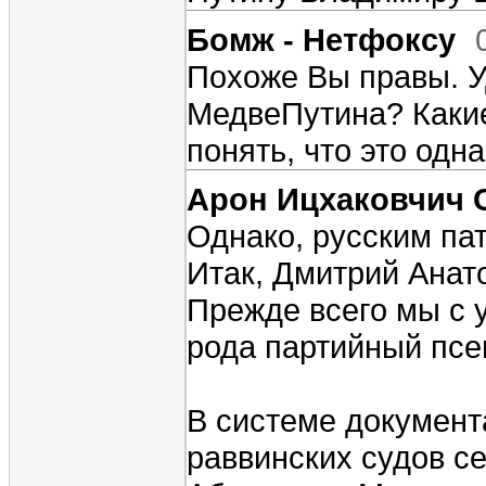
Бомж - Нетфоксу
Похоже Вы правы. У
МедвеПутина? Какие
понять, что это одн
Арон Ицхаковчич 
Однако, русским па
Итак, Дмитрий Анат
Прежде всего мы с у
рода партийный псев
В системе документ
раввинских судов с