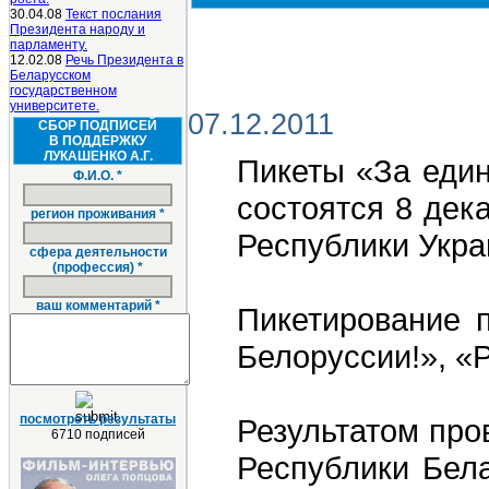
30.04.08
Текст послания
Президента народу и
парламенту.
12.02.08
Речь Президента в
Беларусском
государственном
университете.
07.12.2011
СБОР ПОДПИСЕЙ
В ПОДДЕРЖКУ
ЛУКАШЕНКО А.Г.
Пикеты «За един
Ф.И.О. *
состоятся 8 дек
регион проживания *
Республики Украи
сфера деятельности
(профессия) *
ваш комментарий *
Пикетирование 
Белоруссии!», «
посмотреть результаты
Результатом про
6710 подписей
Республики Бела