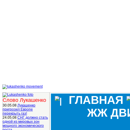
ГЛАВНАЯ
Слово Лукашенко
30.05.08
Лукашенко
ЖЖ ДВ
пригрозил Европе
перекрыть газ!
24.05.08
СНГ должно стать
одной из мировых зон
мощного экономического
роста.