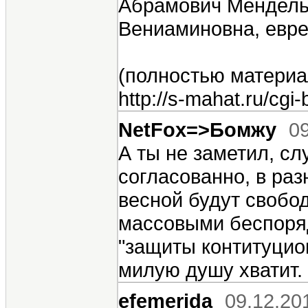
Абрамович Мендель,
Вениаминовна, евре
(полностью материа
http://s-mahat.ru/cgi
NetFox=>Бомжу
09
А ты не заметил, сл
согласованно, в ра
весной будут свобод
массовыми беспоряд
"защиты контитуцион
милую душу хватит.
efemerida
09.12.20