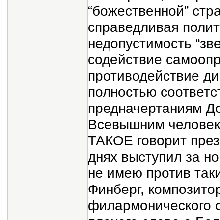
“божественной” стр
справедливая полит
недопустимость “зв
содействие самоопр
противодействие ди
полностью соответс
предначертаниям До
Всевышним человеку.,
ТАКОЕ говорит пре
днях выступил за но
не имею против так
Финберг, композитор
филармонического о