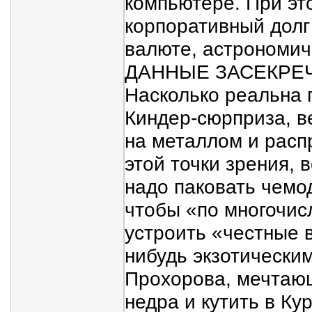
компьютере. При эт
корпоративный долг
валюте, астрономич
ДАННЫЕ ЗАСЕКРЕЧЕН
Насколько реальна г
Киндер-сюрприза, в
на металлом и расп
этой точки зрения,
надо паковать чемод
чтобы «по многочи
устроить «честные 
нибудь экзотически
Прохорова, мечтающ
недра и кутить в Ку