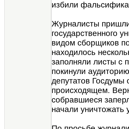
избили фальсификат
Журналисты пришли
государственного у
видом сборщиков по
находилось несколь
заполняли листы с 
покинули аудиторию
депутатов Госдумы о
происходящем. Верн
собравшиеся заперл
начали уничтожать 
По просьбе журнал