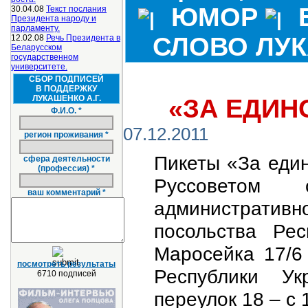
ЮМОР
30.04.08
Текст послания
Президента народу и
парламенту.
СЛОВО ЛУ
12.02.08
Речь Президента в
Беларусском
государственном
университете.
СБОР ПОДПИСЕЙ
В ПОДДЕРЖКУ
ЛУКАШЕНКО А.Г.
«ЗА ЕДИН
Ф.И.О. *
07.12.2011
регион проживания *
Пикеты «За един
сфера деятельности
(профессия) *
Руссоветом 
ваш комментарий *
административн
посольства Рес
Маросейка 17/6
посмотреть результаты
Республики Ук
6710 подписей
переулок 18 – с 