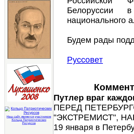
Российской 
Белоруссии в
национального а
Будем рады подд
Руссовет
Коммента
Путлер враг каждо
ПЕРЕД ПЕТЕРБУР
"ЭКСТРЕМИСТ", Н
Наш сайт является участником
Кольца Патриотических
Ресурсов
19 января в Петерб