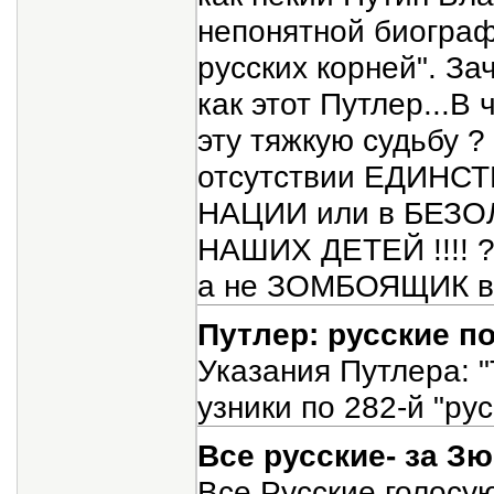
непонятной биограф
русских корней". За
как этот Путлер...В
эту тяжкую судьбу ?
отсутствии ЕДИН
НАЦИИ или в БЕЗ
НАШИХ ДЕТЕЙ !!!! ?
а не ЗОМБОЯЩИК вра
Путлер: русские п
Указания Путлера: 
узники по 282-й "рус
Все русские- за Зю
Все Русские голосую