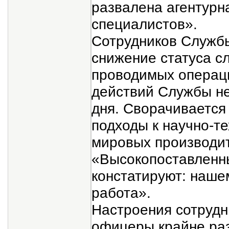
развалена агентурн
специалистов».
Сотрудников Службы
снижение статуса с
проводимых операц
действий Службы не
дня. Сворачивается
подходы к научно-т
мировых производит
«Высокопоставленны
констатируют: наше
работа».
Настроения сотрудн
офицеры крайне ра