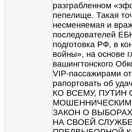
разграбленном «эф
пепелище. Такая точ
несменяемая и враж
последователей ЕБН
подготовка РФ, в ко
войны», на основе 
вашингтонского Обко
VIP-пассажирами от
рапортовать об уда
КО ВСЕМУ, ПУТИН
МОШЕННИЧЕСКИМ
ЗАКОН О ВЫБОРА
НА СВОЕЙ СЛУЖБЕ
ПРЕДВЫБОРНОЙ К