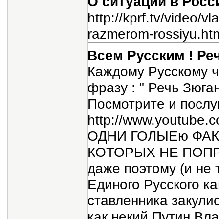
О ситуации в Росс
http://kprf.tv/video/
razmerom-rossiyu.ht
Всем Русским ! Ре
Каждому Русскому
фразу : " Речь Зюга
Посмотрите и послу
http://www.youtube
ОДНИ ГОЛЫЕю ФА
КОТОРЫХ НЕ ПОПР
даже поэтому (и не 
Единого Русского ка
ставленника закули
как некий Путин Вл