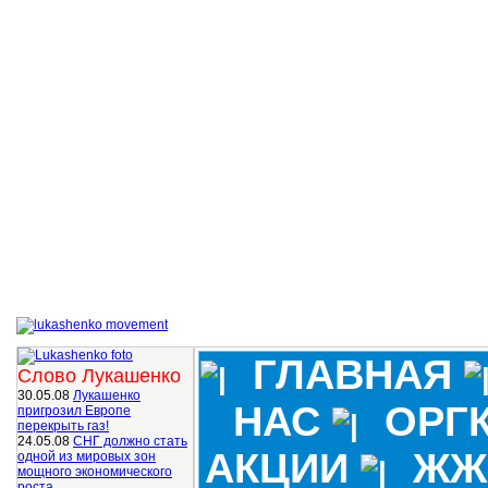
ГЛАВНАЯ
Слово Лукашенко
30.05.08
Лукашенко
НАС
ОРГ
пригрозил Европе
перекрыть газ!
24.05.08
СНГ должно стать
АКЦИИ
ЖЖ
одной из мировых зон
мощного экономического
роста.