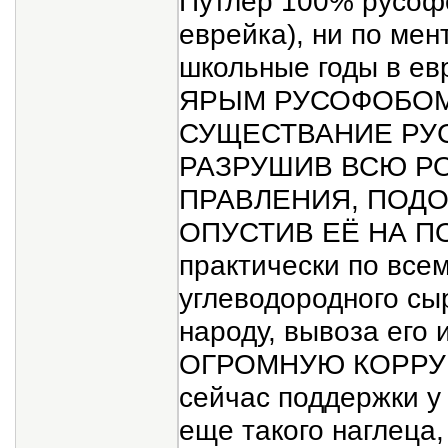
Путлер 100% русофо
еврейка), ни по ме
школьные годы в е
ЯРЫМ РУСОФОБОМ 
СУЩЕСТВАНИЕ РУ
РАЗРУШИВ ВСЮ Р
ПРАВЛЕНИЯ, ПОД
ОПУСТИВ ЕЁ НА П
практически по все
углеводородного сы
народу, вывоза его 
ОГРОМНУЮ КОРРУП
сейчас поддержки у 
еще такого наглеца,