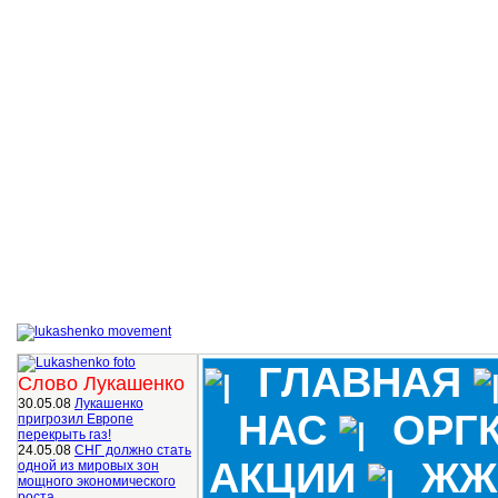
ГЛАВНАЯ
Слово Лукашенко
30.05.08
Лукашенко
НАС
ОРГ
пригрозил Европе
перекрыть газ!
24.05.08
СНГ должно стать
АКЦИИ
ЖЖ
одной из мировых зон
мощного экономического
роста.