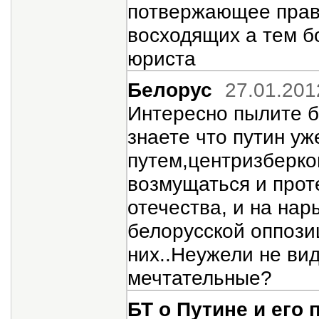
потвержающее прав
восходящих а тем б
юриста
Белорус
27.01.201
Интересно пылите б
знаете что путин у
путем,центризберком
возмущаться и проте
отечества, и на на
белорусской оппози
них..Неужели не ви
мечтательные?
БТ о Путине и его