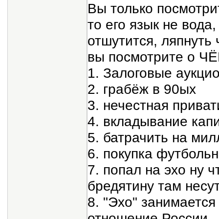
Вы только посмотрит
то его язык не вода,
отшутится, ляпнуть 
вы посмотрите о ЧЁ
1. Залоговые аукци
2. грабёж в 90ых
3. нечестная прива
4. вкладывание кап
5. батрачить на ми
6. покупка футболь
7. попал на эхо ну 
бредятину там несу
8. "Эхо" занимаетс
отношение России