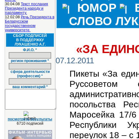
ЮМОР
30.04.08
Текст послания
Президента народу и
парламенту.
СЛОВО ЛУ
12.02.08
Речь Президента в
Беларусском
государственном
университете.
СБОР ПОДПИСЕЙ
В ПОДДЕРЖКУ
ЛУКАШЕНКО А.Г.
«ЗА ЕДИН
Ф.И.О. *
07.12.2011
регион проживания *
Пикеты «За един
сфера деятельности
(профессия) *
Руссоветом 
ваш комментарий *
административн
посольства Рес
Маросейка 17/6
посмотреть результаты
Республики Ук
6710 подписей
переулок 18 – с 