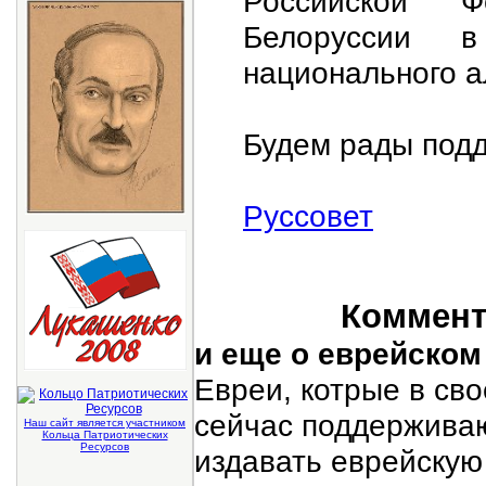
Российской 
Белоруссии в
национального а
Будем рады подд
Руссовет
Коммента
и еще о еврейско
Евреи, котрые в св
сейчас поддерживаю
Наш сайт является участником
Кольца Патриотических
Ресурсов
издавать еврейскую 