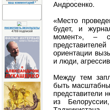
Андросенко.
ваш комментарий *
«Место проведе
будет, и журн
посмотреть результаты
4769 подписей
момент», – с
представител
ориентации выз
и люди, агрессив
Между тем запл
быть масштабны
представители н
из Белоруссии
Таджикистана,