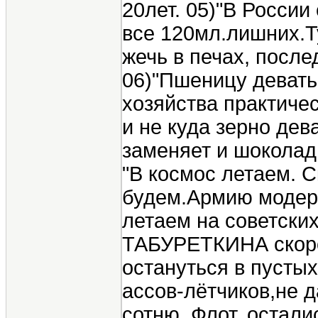
20лет. 05)"В России
все 120мл.лишних.Т
жечь в печах, после
06)"Пшеницу девать 
хозяйства практичес
и не куда зерно дев
заменяет и шоколад 
"В космос летаем. 
будем.Армию модерн
летаем на советски
ТАБУРЕТКИНА скоро
остануться в пусты
ассов-лётчиков,не д
сотню. Флот, остали