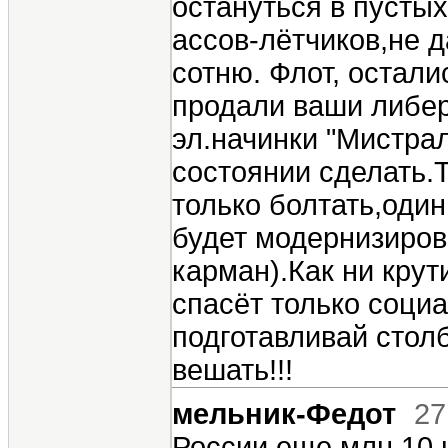
остануться в пусты
ассов-лётчиков,не д
сотню. Флот, остали
продали ваши либера
эл.начинки "Мистрал
состоянии сделать.
только болтать,один
будет модернизиров
карман).Как ни крут
спасёт только соци
подготавливай стол
вешать!!!
мельник-Федот
27
России еще млн.10 н