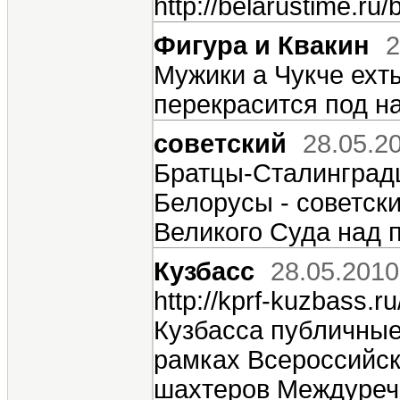
http://belarustime.r
Фигура и Квакин
2
Мужики а Чукче ехт
перекрасится под н
советский
28.05.2
Братцы-Сталинградц
Белорусы - советски
Великого Суда над 
Кузбасс
28.05.2010
http://kprf-kuzbass.
Кузбасса публичные
рамках Всероссийск
шахтеров Междуреч