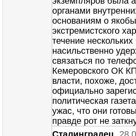
экземпляров была а
органами внутренни
основаниям о якоб
экстремистского хар
течение нескольких
насильственно удер
связаться по теле
Кемеровского ОК К
власти, похоже, дос
официально зареги
политическая газет
ужас, что они гото
правде рот не заткну
Сталинградец
28.