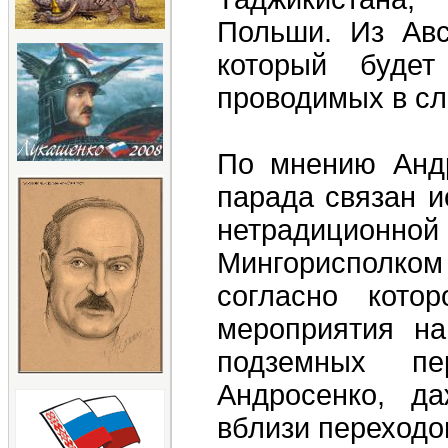
Польши. Из Авс
который будет
проводимых в сл
По мнению Андр
парада связан 
нетрадиционн
Мингорисполком 
согласно кото
мероприятия на
подземных пе
Андросенко, д
вблизи переходо