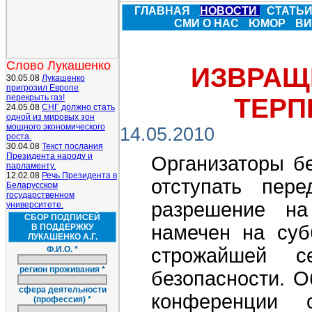
ГЛАВНАЯ
НОВОСТИ
СТАТЬ
СМИ О НАС
ЮМОР
В
Слово Лукашенко
ИЗВРАЩ
30.05.08
Лукашенко
пригрозил Европе
перекрыть газ!
ТЕРП
24.05.08
СНГ должно стать
одной из мировых зон
мощного экономического
14.05.2010
роста.
30.04.08
Текст послания
Президента народу и
Организаторы б
парламенту.
12.02.08
Речь Президента в
отступать пер
Беларусском
государственном
разрешение на
университете.
СБОР ПОДПИСЕЙ
намечен на суб
В ПОДДЕРЖКУ
ЛУКАШЕНКО А.Г.
Ф.И.О. *
строжайшей с
регион проживания *
безопасности. О
сфера деятельности
конференции о
(профессия) *