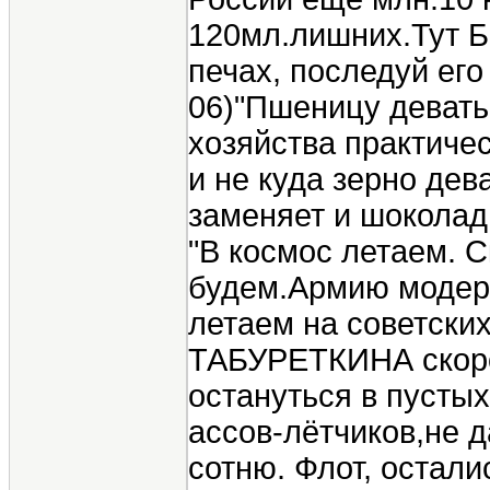
120мл.лишних.Тут Б
печах, последуй его
06)"Пшеницу девать 
хозяйства практичес
и не куда зерно дев
заменяет и шоколад 
"В космос летаем. 
будем.Армию модерн
летаем на советски
ТАБУРЕТКИНА скоро
остануться в пусты
ассов-лётчиков,не д
сотню. Флот, остали