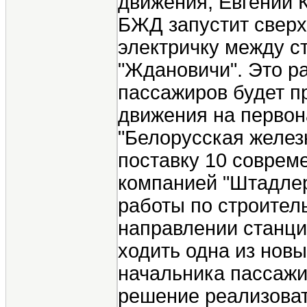
движения, Евгений К
БЖД запустит свер
электричку между с
"Ждановичи". Это р
пассажиров будет п
движения на первон
"Белорусская желез
поставку 10 соврем
компанией "Штадлер"
работы по строител
направлении станци
ходить одна из нов
начальника пассажи
решение реализоват