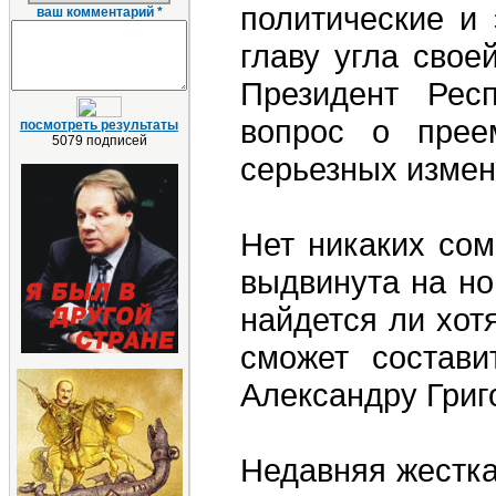
политические и 
ваш комментарий *
главу угла сво
Президент Респ
вопрос о прее
посмотреть результаты
5079 подписей
серьезных измен
Нет никаких сом
выдвинута на но
найдется ли хот
сможет состави
Александру Григ
Недавняя жестка