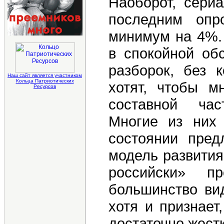
Наоборот, сери
последним опр
минимум на 4%.
в спокойной об
разборок, без 
Наш сайт является участником
Кольца Патриотических
хотят, чтобы м
Ресурсов
составной час
Многие из них 
состоянии пред
модель развития
российски» п
большинство вид
хотя и признает
достаточно жестк