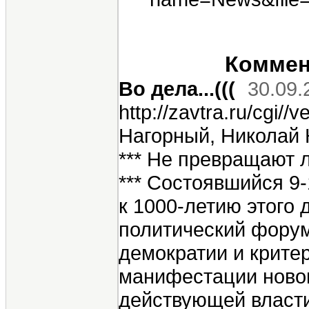
Коммент
Во дела...(((
30.09.
http://zavtra.ru/cgi//veil//data/zavtra/10/880/22.html***Александр Нагорный, Николай Коньков*** «ЗА РОССИЮ БЕЗ РУССКИХ!» *** Не превращают ли нашу страну из хосписа в концлагерь? *** Состоявшийся 9-10 сентября в Ярославле и приуроченный к 1000-летию этого древнего русского города мировой политический форум "Современное государство: стандарты демократии и критерии эффективности" стал площадкой для манифестации нового идейно-политического "паттерна" действующей власти: дальнейшая и ускоренная "демократизация" России. Тон задал, разумеется, президент Дмитрий Медведев, который и в своём докладе, и на встрече с политологами заявлял следующее: "Я не только верю в демократию как форму управления, не только верю в демократию как форму политического режима, но я верю и в то, что демократия в прикладном плане способна избавить от унижений и бедности миллионы людей и в нашей стране, и миллиарды людей в мире... В период массовой бедности, порождённой первым этапом реформ, само слово "демократия" в России приобрело негативный смысл. В каком-то плане просто превратилось в ругательство. Теперь, после нескольких лет устойчивого экономического роста, мы имеем и более высокий уровень жизни, и российская демократия в этом плане стала более понятной, если хотите, стала рентабельной… Она доказала свою состоятельность и сейчас уже не отвергается значительной частью наших людей, не является чуждым явлением..." Далее, молодой президент уточнил, что у России были столетия, по сути — тысячелетие недемократического развития. И по этой логике, видимо, бесполезного движения. "А нашей демократии всего 20 лет", — подчеркнул он. "В этом и её определённые проблемы, достаточно существенные, но и её значение для нашей страны и для всего мира..." И тут же Медведев указал на "тяжёлый наш (российский) недуг — широко распространённые в нашем обществе так называемые патерналистские настроения…" Затем последовали выводы: "Считаю, что демократия является условием развития России именно потому, что верю в демократию, несмотря на то, что, вы знаете, в нашей стране к демократии было достаточно сложное отношение в 90-е годы. Это было связано с обнищанием людей, с тем, что они стали бедными... Крах Советского Союза — это действительно огромное испытание для людей, для многих из них это была трагедия, но я не думаю, что у нас был какой-то альтернативный сценарий развития... ". Хотя все эти утверждения, по оценке самого Медведева, представляют всего лишь "субъективные заметки", и не претендуют быть "истиной в последней инстанции", тем не менее, нынешняя "властная вертикаль" устроена таким образом, что любое мнение первого лица всегда оказывается чем-то намного большим, чем просто частное мнение. Что лишний раз доказывают, например, прекрасно организованные акции "молодёжных" налётов на Химкинскую городскую администрацию и на представительство Министерства иностранных дел РФ в Санкт-Петербурге. Тем более, что даже наделавшие немало шуму комментарии к "модернизации по-медведевски" таких либеральных "фронтменов", как Игорь Юргенс, Глеб Павловский и Алексей Пивоваров, являются лишь концентрированным выражением тех изменений в правовой системе современной России, которые "втихую" реализуются вовсе не либерально-глобалистским лобби, а всей совокупной "партией власти". Разве новые законы: о