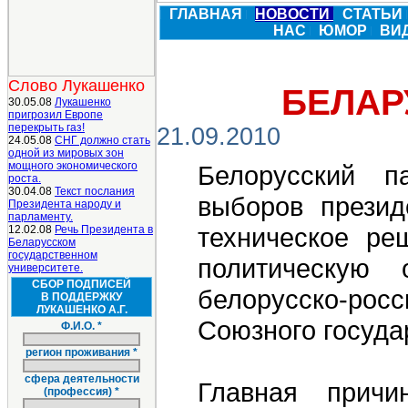
ГЛАВНАЯ
НОВОСТИ
СТАТЬИ
НАС
ЮМОР
ВИ
Слово Лукашенко
БЕЛАР
30.05.08
Лукашенко
пригрозил Европе
перекрыть газ!
21.09.2010
24.05.08
СНГ должно стать
одной из мировых зон
мощного экономического
Белорусский 
роста.
30.04.08
Текст послания
выборов презид
Президента народу и
парламенту.
техническое ре
12.02.08
Речь Президента в
Беларусском
государственном
политическую 
университете.
СБОР ПОДПИСЕЙ
белорусско-ро
В ПОДДЕРЖКУ
ЛУКАШЕНКО А.Г.
Союзного госуда
Ф.И.О. *
регион проживания *
сфера деятельности
Главная прич
(профессия) *