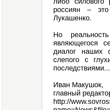
либо силового 
россиян – это
Лукашенко.
Но реальность
являющегося с
диалог наших с
слепого с глу
последст­виями...
Иван Макушок,
главный редакто
http://www.sovro
name=News&file=