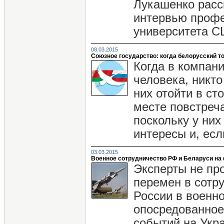
Лукашенко расск
интервью профе
университета С
08.03.2015
Союзное государство: когда белорусский т
Когда в компан
человека, никт
них отойти в ст
месте повстреча
поскольку у них
интересы и, есл
03.03.2015
Военное сотрудничество РФ и Беларуси на 
Эксперты не пр
перемен в сотр
России в военн
опосредованное
событий на Укра