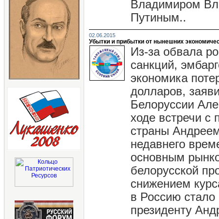
Владимиром Вл
Путиным..
02.06.2015
Убытки и прибытки от нынешних экономичес
Из-за обвала ро
санкций, эмбар
экономика поте
долларов, заяв
Белоруссии Але
ходе встречи с
страны Андрее
недавнего врем
основным рынк
белорусской про
снижением курс
в Россию стало
президенту Андр