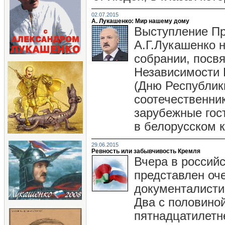
02.07.2015
А. Лукашенко: Мир нашему дому
Выступление Пр
А.Г.Лукашенко 
собрании, пос
Независимости 
(Дню Республик
соотечественни
зарубежные гост
в белорусском 
29.06.2015
Ревность или забывчивость Кремля
Вчера в россий
представлен оч
документалисти
Два с половино
пятнадцатилетн