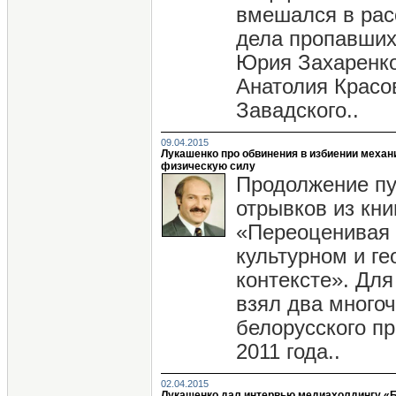
вмешался в рас
дела пропавших
Юрия Захаренко
Анатолия Красо
Завадского..
09.04.2015
Лукашенко про обвинения в избиении механи
физическую силу
Продолжение пу
отрывков из кн
«Переоценивая 
культурном и г
контексте». Для
взял два много
белорусского п
2011 года..
02.04.2015
Лукашенко дал интервью медиахолдингу «