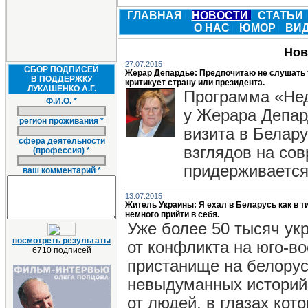
ГЛАВНАЯ
НОВОСТИ
СТАТЬИ
О НАС
ЮМОР
ВИ
Нов
27.07.2015
СБОР ПОДПИСЕЙ
Жерар Депардье: Предпочитаю не слушать те
В ПОДДЕРЖКУ
критикует страну или президента.
ЛУКАШЕНКО А.Г.
Программа «Нед
Ф.И.О. *
у Жерара Депар
регион проживания *
визита в Белару
сфера деятельности
взглядов на со
(профессия) *
придерживается,
ваш комментарий *
13.07.2015
Житель Украины: Я ехал в Беларусь как в т
немного прийти в себя.
Уже более 50 тысяч ук
посмотреть результаты
от конфликта на юго-во
6710 подписей
пристанище на белорус
невыдуманных историй.
от людей, в глазах кот