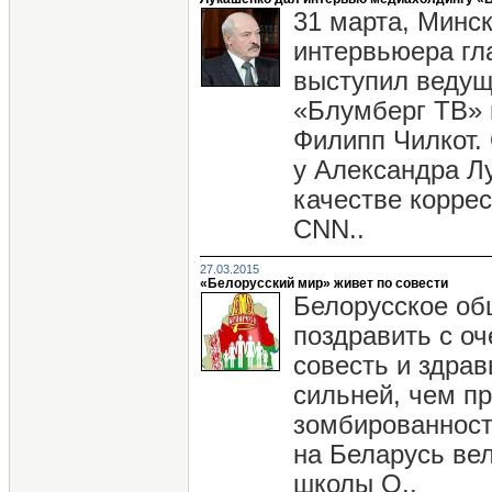
31 марта, Минск
интервьюера гл
выступил ведущ
«Блумберг ТВ» 
Филипп Чилкот.
у Александра Лу
качестве корре
CNN..
27.03.2015
«Белорусский мир» живет по совести
Белорусское об
поздравить с оч
совесть и здра
сильней, чем п
зомбированност
на Беларусь ве
школы О..