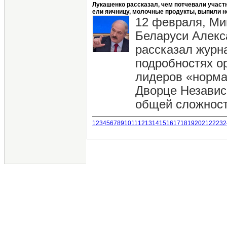
Лукашенко рассказал, чем потчевали участ
ели яичницу, молочные продукты, выпили н
12 февраля, Ми
Беларуси Алекс
рассказал журн
подробностях о
лидеров «норма
Дворце Независ
общей сложности
1
2
3
4
5
6
7
8
9
10
11
12
13
14
15
16
17
18
19
20
21
22
23
2