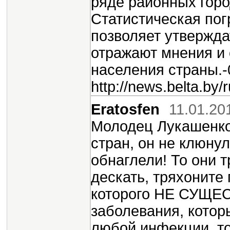
ряде районных горо
Статистическая по
позволяет утвержда
отражают мнения и
населения страны.-
http://news.belta.by
Eratosfen
11.01.20
Молодец Лукашенко
стран, он не клюнул
обнаглели! То они т
дескать, тряхоните
которого НЕ СУЩЕС
заболевания, котор
любой инфекции, то