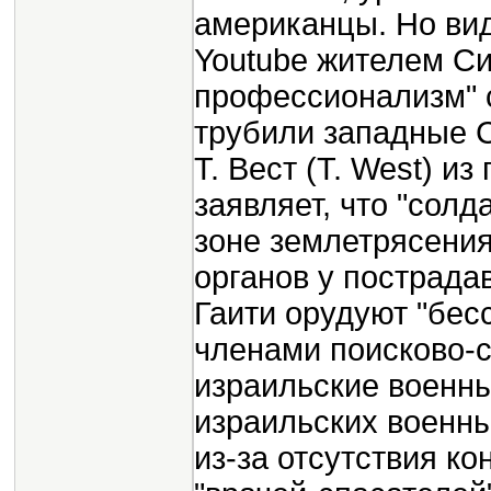
американцы. Но вид
Youtube жителем Си
профессионализм" с
трубили западные 
T. Вест (Т. West) из
заявляет, что "солд
зоне землетрясения
органов у пострада
Гаити орудуют "бе
членами поисково-с
израильские военны
израильских военны
из-за отсутствия ко