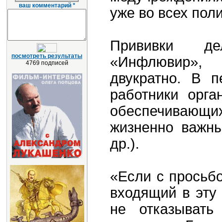
ваш комментарий *
уже во всех пол
Прививки де
посмотреть результаты
«Инфлювир», 
4769 подписей
двукратно. В п
работники орга
обеспечивающих
жизненно важны
др.).
«Если с просьбо
входящий в эту 
не отказывать