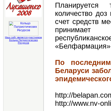
Планируется 
количество доз
счет средств м
принимает 
республикан
Наш сайт является участником
Кольца Патриотических
Ресурсов
«Белфармация»
По последним
Беларуси забо
эпидемическог
http://belapan.co
http://www.nv-onl