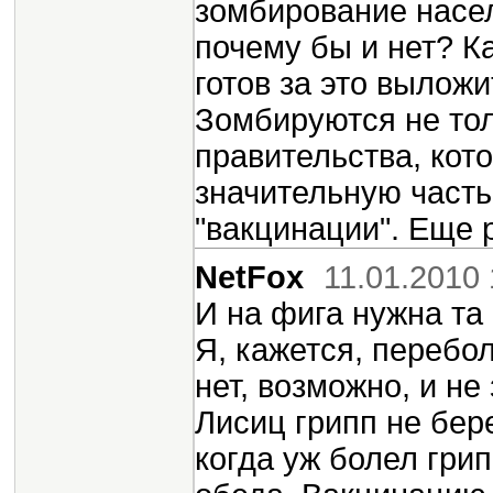
зомбирование насе
почему бы и нет? К
готов за это вылож
Зомбируются не тол
правительства, кот
значительную часть
"вакцинации". Еще
NetFox
11.01.2010 
И на фига нужна та
Я, кажется, перебо
нет, возможно, и не
Лисиц грипп не бере
когда уж болел гри