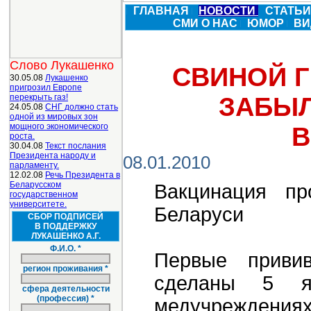
ГЛАВНАЯ
НОВОСТИ
СТАТЬ
СМИ О НАС
ЮМОР
ВИ
Слово Лукашенко
СВИНОЙ Г
30.05.08
Лукашенко
пригрозил Европе
перекрыть газ!
ЗАБЫЛ
24.05.08
СНГ должно стать
одной из мировых зон
мощного экономического
В
роста.
30.04.08
Текст послания
Президента народу и
08.01.2010
парламенту.
12.02.08
Речь Президента в
Беларусском
Вакцинация пр
государственном
университете.
Беларуси
СБОР ПОДПИСЕЙ
В ПОДДЕРЖКУ
ЛУКАШЕНКО А.Г.
Ф.И.О. *
Первые приви
регион проживания *
сделаны 5 я
сфера деятельности
(профессия) *
медучреждениях