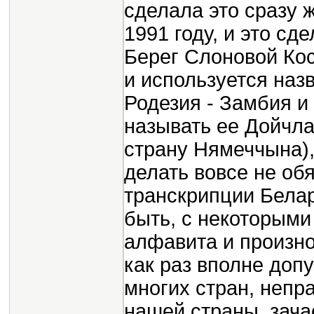
сделала это сразу 
1991 году, и это сд
Берег Слоновой Кос
и используется наз
Родезия - Замбия и 
называть ее Дойчла
страну Нямеччына),
делать вовсе не обя
транскрипции Белар
быть, с некоторыми
алфавита и произно
как раз вполне доп
многих стран, непр
нашей страны, зача