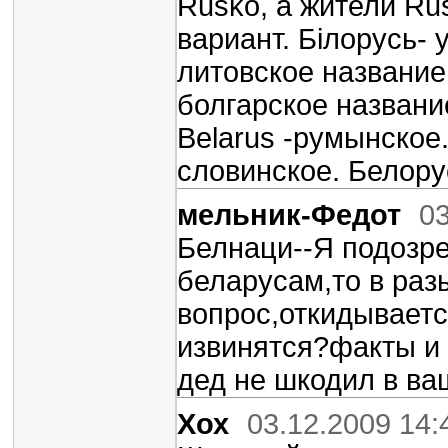
Rusko, а жители Rus
вариант. Білорусь- у
литовское название.
болгарское название
Belarus -румынское. 
словинское. Белорус
мельник-Федот
03
Белнаци--Я подозре
беларусам,то в ра
вопрос,откидываетс
извинятся?факты и 
дед не шкодил в ва
Хох
03.12.2009 14: