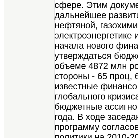
сфере. Этим докум
дальнейшее развити
нефтяной, газохим
электроэнергетике 
начала нового фина
утверждаться бюдже
объеме 4872 млн ро
стороны - 65 проц, 
известные финансо
глобального кризис
бюджетные ассигнов
года. В ходе засед
программу согласо
политики на 2010-20