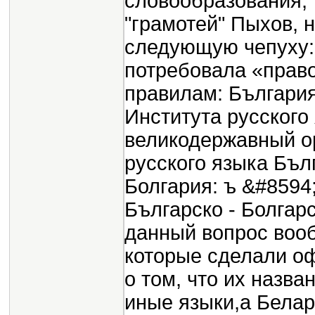
словообразования, т.
"грамотей" Пыхов, 
следующую чепуху: 
потребовала «право
правилам: България
Института русского 
великодержавный о
русского языка Бълг
Болгария: ъ &#8594;
Българско - Болгар
данный вопрос вооб
которые сделали о
о том, что их назва
иные языки,а Белару