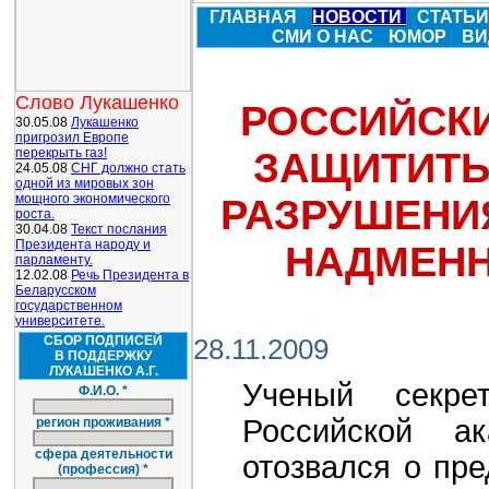
ГЛАВНАЯ
НОВОСТИ
СТАТЬ
СМИ О НАС
ЮМОР
ВИ
Слово Лукашенко
РОССИЙСК
30.05.08
Лукашенко
пригрозил Европе
перекрыть газ!
ЗАЩИТИТЬ
24.05.08
СНГ должно стать
одной из мировых зон
мощного экономического
РАЗРУШЕНИ
роста.
30.04.08
Текст послания
Президента народу и
НАДМЕНН
парламенту.
12.02.08
Речь Президента в
Беларусском
государственном
университете.
СБОР ПОДПИСЕЙ
28.11.2009
В ПОДДЕРЖКУ
ЛУКАШЕНКО А.Г.
Ученый секре
Ф.И.О. *
Российской а
регион проживания *
сфера деятельности
отозвался о пр
(профессия) *