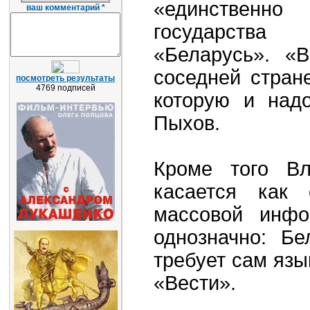
«единственно
ваш комментарий *
государства
«Беларусь». «
соседней стран
посмотреть результаты
4769 подписей
которую и над
Пыхов.
Кроме того Вл
касается как 
массовой инфо
однозначно: Бе
требует сам язы
«Вести».