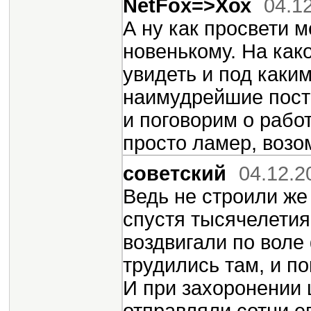
NetFox=>Хох
04.1
А ну как просвети м
новенькому. На ка
увидеть и под каки
наимудрейшие пост
и поговорим о рабо
просто ламер, возо
советский
04.12.2
Ведь не строили же
спустя тысячелетия
воздвигали по воле
трудились там, и п
И при захоронении ц