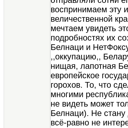
отправляли сотни ег
воспринимаем эту
величественной кра
мечтаем увидеть эт
подробностях их со
Белнаци и НетФоксу
,,оккупацию,, Белар
нищая, лапотная Б
европейское госуда
горохов. То, что сд
многими республика
не видеть может тол
Белнаци). Не стану
всё-равно не интер