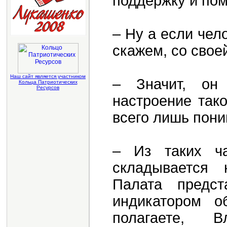
поддержку и по
– Ну а если чел
скажем, со свое
Наш сайт является участником
– Значит, он
Кольца Патриотических
Ресурсов
настроение так
всего лишь пони
– Из таких ча
складывается 
Палата предст
индикатором о
полагаете, В