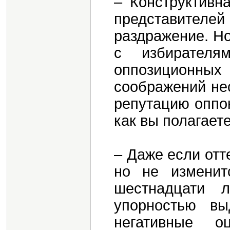
– Конструктивн
представителе
раздражение. Но
с избирателя
оппозиционны
соображений не
репутацию оппон
как вы полагает
– Даже если отт
но не изменит
шестнадцати 
упорностью в
негативные о