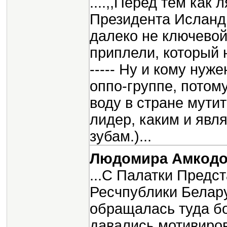
....,,Перед тем как
Президента Исланди
далеко не ключевой
приплели, который ни
----- Ну и кому нуж
оппо-группе, потом
воду в стране мути
лидер, каким и явл
зубам.)...
Людомира Амкодо
...С Палатки Предс
Ресчпублики Белару
обращалась туда бо
давались мотивиро