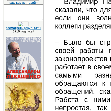
– Владимир Па
ваш комментарий *
сказали, что дл
если они волн
коллеги разделя
посмотреть результаты
6710 подписей
– Было бы стр
своей работы п
законопроектов 
работает в свое
самыми разн
обращаются к 
обращений, ска
Работа с ними
непростая, так