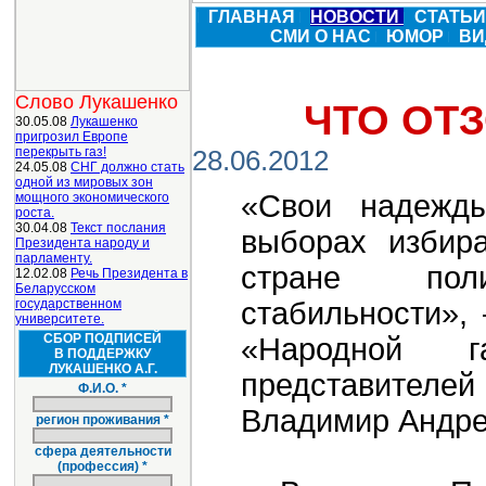
ГЛАВНАЯ
НОВОСТИ
СТАТЬ
СМИ О НАС
ЮМОР
ВИ
Слово Лукашенко
ЧТО ОТ
30.05.08
Лукашенко
пригрозил Европе
перекрыть газ!
28.06.2012
24.05.08
СНГ должно стать
одной из мировых зон
«Свои надежды
мощного экономического
роста.
30.04.08
Текст послания
выборах избир
Президента народу и
парламенту.
стране пол
12.02.08
Речь Президента в
Беларусском
государственном
стабильности»,
университете.
СБОР ПОДПИСЕЙ
«Народной г
В ПОДДЕРЖКУ
ЛУКАШЕНКО А.Г.
представителей
Ф.И.О. *
Владимир Андре
регион проживания *
сфера деятельности
(профессия) *