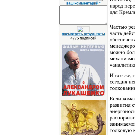
ваш комментарий *
народ пер
для Кремля
Частью ре
часть дей
посмотреть результаты
4775 подписей
обеспечен
менеджеров
можно бол
механизмов
«аналитики
И все же, 
сегодня н
толковани
Если кома
развития 
энергоноси
распоряжат
занимаемо
толковую 