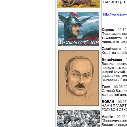
наконец, 
http://www.sla
Карлос
02.10
Пока сам не ос
трудящемуся че
жирным котам,к
Zarathustra
0
Kstati, na kartink
Витебчанин
Вазелин..посмо
продуктов,сахар
редкий случай..
вы,ваши потомк
"вычерпают" оли
Гром
03.08.2
Слушай Вазелин
да и детей дел
ВОВАН
03.08
НАМИ ПРАВЯТ 
ГОЛУБОЙ СЕК
Vazelin
02.08.
"Экономическое
Беларуси приде