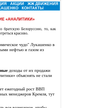
ЦИЯ
АКЦИИ
ЖЖ ДВИЖЕНИЯ
УКАШЕНКО
КОНТАКТЫ
ИЕ «АНАЛИТИКИ»
о братскую Белоруссию, то, как
треться красиво.
омическое чудо" Лукашенко в
выми нефтью и газом из
мные
доходы от их продажи
литики» объяснять не стали
лет ежегодный рост ВВП
ных менеджеров Кремля, тут
ть все возможное, чтобы