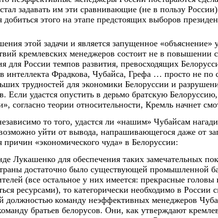
естал задавать им эти сравнивающие (не в пользу России
 добиться этого на этапе предстоящих выборов президент
шения этой задачи и является запущенное «объяснение» 
ствий кремлевских менеджеров состоит не в повышении 
ия для России темпов развития, превосходящих Белорусс
 интеллекта Фрадкова, Чубайса, Грефа … просто не по с
ьших трудностей для экономики Белоруссии и разрушени
. Если удастся опустить в дерьмо братскую Белоруссию,
», согласно теории относительности, Кремль начнет смо
независимо то того, удастся ли «нашим» Чубайсам нагад
евозможно уйти от вывода, напрашивающегося даже от з
я причин «экономического чуда» в Белоруссии:
нде Лукашенко для обеспечения таких замечательных пок
страны достаточно было существующей промышленной б
телей (все остальное у них имеется: прекрасные головы
ься ресурсами), то категорически необходимо в России с
й должностью команду неэффективных менеджеров Чубай
команду братьев белорусов. Они, как утверждают кремле