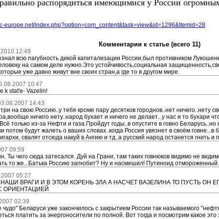
правильно распорядиться имеющимися у России огромны
vic-europe.net/index.php?option=com_content&task=view&id=1296&Itemid=28
Комментарии к статье (всего 11)
.2010 12:49
ознал всю пагубность дикой капитализации России,был противником Лукошенк
ловеку на самом деле нужно.Это устойчивость,социальная защищенность,сво
оторые уже давно живут вне своих стран,а где то в другом мире.
5.08.2007 10:47
e k stat'e- Vazelin!
03.08.2007 14:43
три на свою Россию..у тебя кроме пару десятков городнов..нет ничего..нету с
а,вообще ничего нету..народ бухает и ничего не делает...у нас и то бухари чт
Всё только из-за Нефти и газа.Пройдут годы..в опустите в говно Беларусь..но 
и потом будут жалеть о ваших словах..когда Россия увязнет в своём говне...в 
гархи, свалят отсюда накуй в Ангию и тд..а русский народ останется гнить и 
007 09:59
. Ты чего сюда затесался. Дуй на Грани, там таких говнюков видимо не видимо 
ать то же...Батька Россию загнобит? Ну и насмешил! Путиноид отмороженный.
.2007 05:27
НАШИ ВРАГИ И В ЭТОМ КОРЕНЬ ЗЛА А НАСЧЕТ ВАЗЕЛИНА ТО ПУСТЬ ОН Е
С ОРИЕНТАЦИЕЙ
2007 02:39
 чудо" Беларуси уже закончилось с закрытием России так называемого "неф
ться платить за энергоносители по полной. Вот тогда и посмотрим какое это 