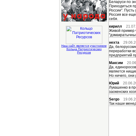
Беларуси по эн
Приходиться пр
России". Пусть 
Россия все еще
себя.
кирилл
21.07
Живой пример ч
"дэмакратычным
нехта
29.06.2
Наш сайт является участником
Да, белорусски
Кольца Патриотических
переработки вс
Ресурсов
предприятий пр
Максим
20.06
Да, единоросов
является нищим
Но ничего, они
Юрий
20.06.2
Лукашенко в пр
заокенских хозя
Sergo
19.06.2
Так наши менед