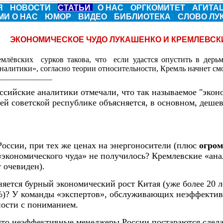
Я
НОВОСТИ
СТАТЬИ
О НАС
ОРГКОМИТЕТ
АГИТА
МИ О НАС
ЮМОР
ВИДЕО
БИБЛИОТЕКА
СЛОВО Л
ЭКОНОМИЧЕСКОЕ ЧУДО ЛУКАШЕНКО И КРЕМЛЕВСК
емлёвских сурков такова, что если удастся опустить в дерьм
налитики», согласно теории относительности, Кремль начнет смо
_______________
ссийские аналитики отмечали, что так называемое "экон
ей советской республике объясняется, в основном, деше
России, при тех же ценах на энергоносители (плюс
огро
 «экономического чуда» не получилось? Кремлевские «ана
т очевиден).
няется бурный экономический рост Китая (уже более 20 
)? У команды «экспертов», обслуживающих неэффектив
ности с пониманием.
что неэффективные менеджеры России постараются сдела