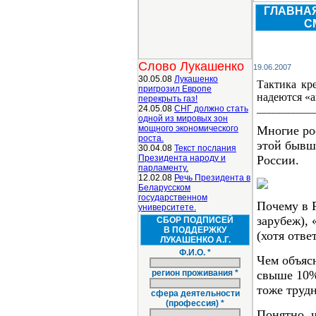
ГЛАВНА
С
Слово Лукашенко
19.06.2007
30.05.08
Лукашенко
Тактика кр
пригрозил Европе
надеются «а
перекрыть газ!
24.05.08
СНГ должно стать
____________
одной из мировых зон
мощного экономического
Многие ро
роста.
этой бывш
30.04.08
Текст послания
Президента народу и
России.
парламенту.
12.02.08
Речь Президента в
Беларусском
государственном
Почему в 
университете.
зарубеж),
СБОР ПОДПИСЕЙ
В ПОДДЕРЖКУ
(хотя отве
ЛУКАШЕНКО А.Г.
Ф.И.О. *
Чем объяс
регион проживания *
свыше 10%
тоже труд
сфера деятельности
(профессия) *
Понятно, 