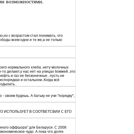
ми возможностями.
о,но с возрастом стал понимать, что
боды всем одни и те же,а не только
воего нормального хлеба..нету молочных
о-то делают,у нас нет на улицах бомжей..это
нефть и газ не бесконечные...пусть не
беспорядках и остальном..Когда всё
подыхать..
- своим будешь. А батьку не учи "порядку",
ГО ИСПОЛЬЗУЕТ В СООТВЕТСВИИ С ЕГО
тяного оффшора" для Беларуси. С 2008
экономическое чудо. А пока что долги