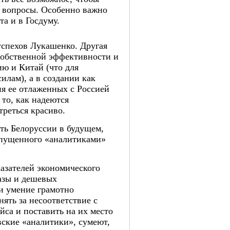
) вопросы. Особенно важно
а и в Госдуму.
успехов Лукашенко. Другая
собственной эффективности и
ию и Китай (что для
илам), а в создании как
я ее отлаженных с Россией
 то, как надеются
треться красиво.
ить Белоруссии в будущем,
апущенного «аналитиками»
азателей экономического
азы и дешевых
 и умение грамотно
нять за несоответствие с
са и поставить на их место
вские «аналитики», сумеют,