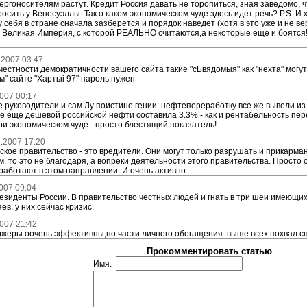
ергоносителям растут. Кредит Россия давать не торопиться, зная заведомо, ч
осить у Венесуэллы. Так о каком экономическом чуде здесь идет речь? Р.S. И
у себя в стране сначала зазберется и порядок наведет (хотя в это уже и не ве
 Великая Империя, с которой РЕАЛЬНО считаются,а некоторые еще и боятся!
.2007 03:47
естности демократичности вашего сайта такие "сЬвядомыя" как "нехта" могут 
" сайте "Хартыi 97" пароль нужен
007 00:17
е руководители и сам Лу поистине гении: нефтепереработку все же вывели из
е еще дешевой российской нефти составила 3.3% - как и рентабельность пе
и экономическом чуде - просто блестящий показатель!
.2007 17:20
ское правительство - это вредители. Они могут только разрушать и прикармани
, то это не благодаря, а вопреки деятельности этого правительства. Просто 
 работают в этом направлении. И очень активно.
007 09:04
езиденты России. В правительство честных людей и гнать в три шеи имеющ
ев, у них сейчас кризис.
007 21:42
жеры оочень эффективны,по части личного обогащения. выше всех похвал с
Прокомментировать статью
Имя: