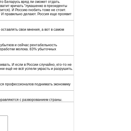
то Беларусь вряд ли сможет отдать.
 хватит кричать "лукашенко в президенты
рится). И Россию гнобить тоже не стоит.
 И правильно делают. Россия еще проявит
оставлять свои мнения, а вот в самом
 убытков и сейчас рентабельность
реработки молока. 83% убыточных
вать. И если в России случайно, кто-то не
они ещё не всё успели украсть и разрушить.
ихся профессионалов поднимать экономику
правляются с разворованием страны.