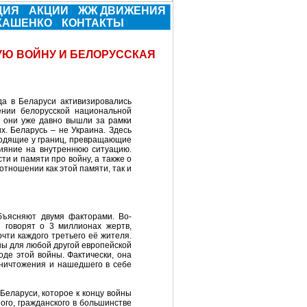
ЦИЯ
АКЦИИ
ЖЖ ДВИЖЕНИЯ
УКАШЕНКО
КОНТАКТЫ
УЮ ВОЙНУ И БЕЛОРУССКАЯ
да в Беларуси активизировались
ении белорусской национальной
е они уже давно вышли за рамки
х. Беларусь – не Украина. Здесь
сходящие у границ, превращающие
лияние на внутреннюю ситуацию.
и и памяти про войну, а также о
отношении как этой памяти, так и
бъясняют двумя факторами. Во-
 говорят о 3 миллионах жертв,
чти каждого третьего её жителя.
ны для любой другой европейской
оде этой войны. Фактически, она
 уничтожения и нашедшего в себе
Беларуси, которое к концу войны
ого, гражданского в большинстве