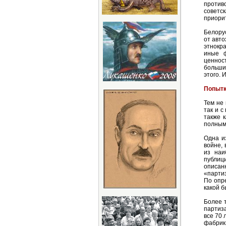
против
советс
приорит
Белору
от авт
этнокр
иные ф
ценнос
больши
этого. 
Попытк
Тем не
так и с
также 
полным
Одна и
войне, 
из наи
публиц
описан
«партиз
По опр
какой б
Более 
партиз
все 70 
фабрик