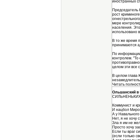
иностранных сп
Председатель 
рост криминоге
огнестрельного
мере контролир
населения. Это
использовано в
В то же время 
принимаются а
По информации 
контролем. "То
противоправной
целом эти все 
В целом глава 
незамедлитель
Читать полность
Ольшанский в
СИЛЬНЕНЬКИХ
Коммунист и кр
И нацбол Мирон
А у Навального
Нет, я не хочу 
Зла я им не же
Просто хочу за
Если ты враг с
(если только св