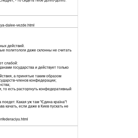
следует, - то сидеть тебе долго-долго.
ycya-dalee-vezde.html
ных действий.
ые политологи даже склонны не считать
ет слабой:
анами государства и действует только
йствия, а принятые таким образом
осударств-членов конфедерации;
нства;
, то есть расторгнуть конфедеративный
поедет. Какая уж там "Єдина країна"!
а качать, если даже в Киев пускать не
onfederaciyu.html