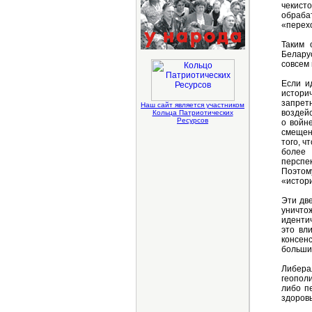
чекисто
обраба
«перех
Таким 
Белару
совсем
Если и
истори
запрет
Наш сайт является участником
воздей
Кольца Патриотических
Ресурсов
о войн
смещен
того, ч
более 
перспе
Поэтом
«истори
Эти дв
уничто
иденти
это вл
консен
больши
Либера
геополи
либо п
здоров