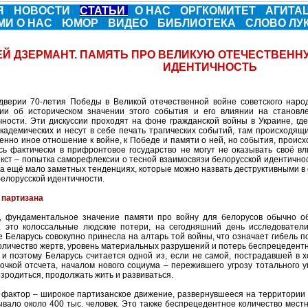
Я
НОВОСТИ
СТАТЬИ
О НАС
ОРГКОМИТЕТ
АГИТА
МИ О НАС
ЮМОР
ВИДЕО
БИБЛИОТЕКА
СЛОВО Л
Й ДЗЕРМАНТ. ПАМЯТЬ ПРО ВЕЛИКУЮ ОТЕЧЕСТВЕНН
ИДЕНТИЧНОСТЬ
дверии 70-летия Победы в Великой отечественной войне советского наро
сии об историческом значении этого события и его влиянии на становл
чности. Эти дискуссии проходят на фоне гражданской войны в Украине, гд
кадемических и несут в себе печать трагических событий, там происходящи
енно иное отношение к войне, к Победе и памяти о ней, но события, прои
сь фактически в прифронтовое государство не могут не оказывать своё в
кст – попытка саморефлексии о тесной взаимосвязи белорусской идентичност
ка ещё мало заметных тенденциях, которые можно назвать деструктивными в 
белорусской идентичности.
 партизана
, фундаментальное значение памяти про войну для белорусов обычно о
, это колоссальные людские потери, на сегодняшний день исследователи
 Беларусь совокупно принесла на алтарь той войны, что означает гибель по
количество жертв, уровень материальных разрушений и потерь беспрецедент
 и поэтому Беларусь считается одной из, если не самой, пострадавшей в х
точкой отсчета, началом нового социума – пережившего угрозу тотального
зродиться, продолжать жить и развиваться.
 фактор – широкое партизанское движение, развернувшееся на территории 
вало около 400 тыс. человек. Это также беспрецедентное количество местн