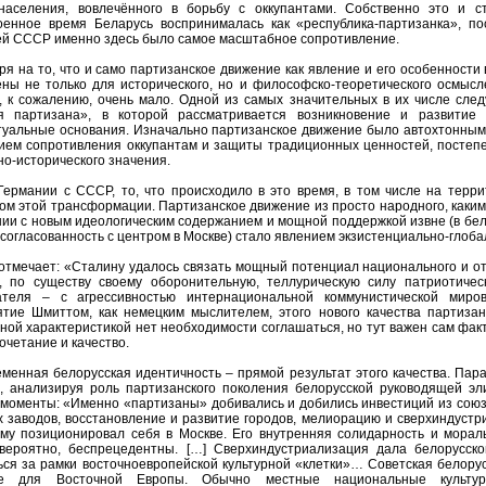
населения, вовлечённого в борьбу с оккупантами. Собственно это и с
оенное время Беларусь воспринималась как «республика-партизанка», по
ей СССР именно здесь было самое масштабное сопротивление.
я на то, что и само партизанское движение как явление и его особенности
ны не только для исторического, но и философско-теоретического осмысл
у, к сожалению, очень мало. Одной из самых значительных в их числе сле
я партизана», в которой рассматривается возникновение и развитие 
туальные основания. Изначально партизанское движение было автохтонным
ием сопротивления оккупантам и защиты традиционных ценностей, постеп
о-исторического значения.
Германии с СССР, то, что происходило в это время, в том числе на терри
ом этой трансформации. Партизанское движение из просто народного, каким
нии с новым идеологическим содержанием и мощной поддержкой извне (в бел
 согласованность с центром в Москве) стало явлением экзистенциально-глоба
отмечает: «Сталину удалось связать мощный потенциал национального и от
, по существу своему оборонительную, теллурическую силу патриотиче
ателя – с агрессивностью интернациональной коммунистической миро
ятие Шмиттом, как немецким мыслителем, этого нового качества партизан
ной характеристикой нет необходимости соглашаться, но тут важен сам факт
очетание и качество.
еменная белорусская идентичность – прямой результат этого качества. Па
, анализируя роль партизанского поколения белорусской руководящей эл
, моменты: «Именно «партизаны» добивались и добились инвестиций из сою
х заводов, восстановление и развитие городов, мелиорацию и сверхиндуст
ему позиционировал себя в Москве. Его внутренняя солидарность и мора
вероятно, беспрецедентны. […] Сверхиндустриализация дала белорусск
ься за рамки восточноевропейской культурной «клетки»… Советская белору
ие для Восточной Европы. Обычно местные национальные культуры