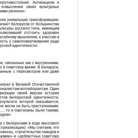
противостояние. Антинацизм и
 осмысления своих культурных
амки региона».
ршили уникальную трансформацию:
личает белорусов от большинства
ультуры русского типа, имеющим
озволивший отстоять здоровое
сштабному мышлению, к участию в
ность к самопожертвованию ради
русской идентичности.
я, связанные как с внутренними,
 в советское время. В Беларуси,
язанные с пересмотром или даже
оиграл в Великой Отечественной
ционалистам-коллаборантам. Один
ризации своей версии истории
тов белорусской идентичности,
зультате которой оказывается,
не могли не быть преступниками.
я…, то и партизаны были такими,
родом».
а с белорусами в ходе массового
стриализации): «Мы считаем, что
совхозы, строительство заводов и
Армию» и «доблестных советских