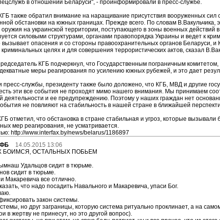
ецслужб в отношении Беларуси", - проинформировали в пресс-службе.
КГБ также обратил внимание на наращивание присутствия вооруженных сил с
нной обстановки на южных границах. Прежде всего. По словам В.Вакульчика, 
 оружия на украинской территории, поступающего в зоны военных действий в 
уется силовыми структурами, органами правопорядка Украины и ведет к кри
 вызывает опасения и со стороны правоохранительных органов Беларуси, и К
 криминальных целях и для совершения террористических актов, сказал В.Вак
председатель КГБ подчеркнул, что Государственным пограничным комитетом,
декватные меры реагирования по усилению южных рубежей, и это дает резул
пресс-службы, президенту также было доложено, что КГБ, МВД и другие го
 есть эти все события не проходят мимо нашего внимания. Мы принимаем с
 деятельности и ее предупреждению. Поэтому у наших граждан нет основани
события не повлияют на стабильность в нашей стране в ближайшей перспективе
КГБ отметил, что обстановка в стране стабильная и угроз, которые вызывали
ных мер реагирования, не усматривается.
ю: http://www.interfax.by/news/belarus/1186897
 ФБ
14.05.2015 13:06
 БОИМСЯ, ОСТАЛЬНЫХ ПОБЬЕМ
ымнаш Удальцов сидит в тюрьме.
ов сидит в тюрьме.
 и Макаревича все отлично.
сказать, что надо посадить Навального и Макаревича, упаси Бог.
лаю.
фиксировать закон системы.
истемы, но друг заграницы, которую система ритуально проклинает, а на самом
ои в жертву не принесут, но это другой вопрос).