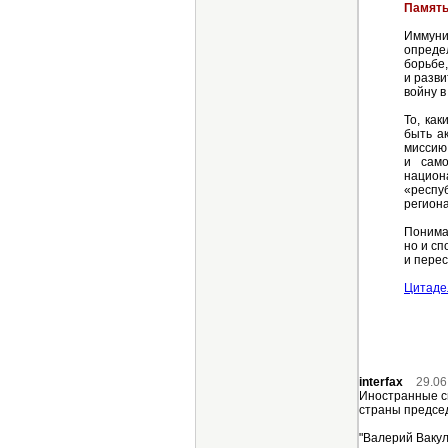
Память
Иммунит
определ
борьбе,
и разви
войну в
То, ка
быть а
миссию 
и само
национ
«респу
регион
Понима
но и с
и перес
Цитаде
interfax
29.06
Иностранные сп
страны председ
"Валерий Вакул