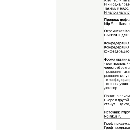
А вот если ты в
И ни одна прав
Так ему и надо
И лапой лапу р
Процесс дефол
http://politikus
Окраинская К
ВАРИАНТ для 
Конфедерация 
Конфедерация 
конфедерацию 
Форма организа
- центральный 
через субъекты
- решения так 
решения могут 
- в конфедерац
- страны-участ
договор.
Понятно почему
Скоро в другой
станут... Ну ч
Источник: http:/
Politikus.ru
Греф придума
Греф предлагае