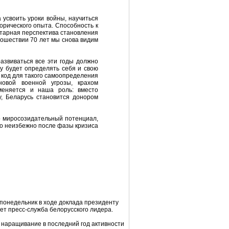
 усвоить уроки войны, научиться
торического опыта. Способность к
етарная перспектива становления
рошествии 70 лет мы снова видим
азвиваться все эти годы должно
у будет определять себя и свою
 код для такого самоопределения
овой военной угрозы, крахом
меняется и наша роль: вместо
у, Беларусь становится донором
о миросозидательный потенциал,
го неизбежно после фазы кризиса
понедельник в ходе доклада президенту
т пресс-служба белорусского лидера.
 наращивание в последний год активности