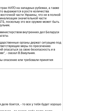
тран НАТО на западных рубежах, а также
это выражается в росте количества
восточной части Украины, что не в полной
минализации значительной части
ГБ, поскольку это все оружие может быть
ульчик.
 министерством внутренних дел Беларуси
ьтаты.
сударственные органы держат ситуацию под
оответствующие меры по пресечению
й опасаться за свою безопасность и в
", - сказал В.Вакульчик.
 бы опасение или требовали принятия
 деле боится, - то все у тебя будет хорошо