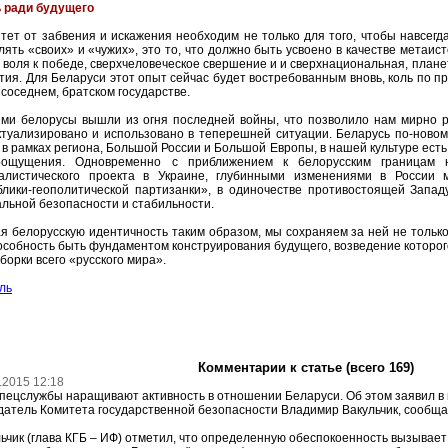
 ради будущего
ет от забвения и искажения необходим не только для того, чтобы навсегда
ять «своих» и «чужих», это то, что должно быть усвоено в качестве метаис
 воля к победе, сверхчеловеческое свершение и и сверхнациональная, план
тия. Для Беларуси этот опыт сейчас будет востребованным вновь, коль по п
 соседнем, братском государстве.
кими белорусы вышли из огня последней войны, что позволило нам мирно р
ктуализировано и использовано в теперешней ситуации. Беларусь по-новом
в рамках региона, Большой России и Большой Европы, в нашей культуре есть
ощущения. Одновременно с приближением к белорусским границам н
алистического проекта в Украине, глубинными изменениями в России 
блики-геополитической партизанки», в одиночестве противостоящей Запад
альной безопасности и стабильности.
я белорусскую идентичность таким образом, мы сохраняем за ней не тольк
пособность быть фундаментом конструирования будущего, возведение которо
борки всего «русского мира».
ль
Комментарии к статье (всего 169)
.2015 12:18
ецслужбы наращивают активность в отношении Беларуси. Об этом заявил в 
атель Комитета государственной безопасности Владимир Вакульчик, сообщае
ьчик (глава КГБ – ИФ) отметил, что определенную обеспокоенность вызывает