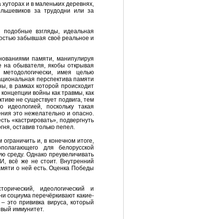
 хуторах и в маленьких деревнях,
льшевиков за трудодни или за
т подобные взгляды, идеальная
ностью забывшая своё реальное и
нованиями памяти, манипулируя
 на обывателя, якобы открывая
 методологически, имея целью
национальная перспектива памяти
ны, в рамках которой происходит
концепции войны как травмы, как
ктиве не существует подвига, тем
о идеологией, поскольку такая
ения это нежелательно и опасно.
сть «кастрировать», подвергнуть
ня, оставив только пепел.
ограничить и, в конечном итоге,
полагающего для белорусской
ую среду. Однако преувеличивать
И, всё же не стоит. Внутренний
амяти о ней есть. Оценка Победы
орический, идеологический и
ни социума перечёркивают какие-
– это прививка вируса, который
ивый иммунитет.