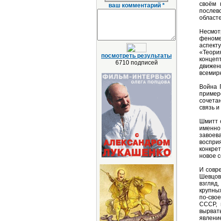
своём 
ваш комментарий *
послев
област
Несмотр
феноме
аспект
«Теори
посмотреть результаты
концеп
6710 подписей
движен
всемирн
Война 
пример
сочета
связь и
Шмитт 
именно
завоев
воспри
конкрет
новое с
И совр
Шевцов
взгляд
крупны
по-сво
СССР, 
вырват
явлен