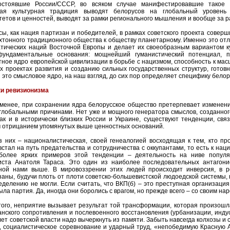
остоявшие России/СССР, во всяком случае манифестировавшие такое 
кая культурная традиция выводят белорусов на глобальный уровень
етов и ценностей, выводят за рамки регионального мышления и вообще за р
сы, как нация партизан и победителей, в рамках советского проекта сове
охтонного традиционного общества к обществу планетарному. Именно это от
атических наций Восточной Европы и делает их своеобразным вариантом к
ундаментальные основания: мощнейший гуманистический потенциал, п
тное ядро европейской цивилизации в борьбе с нацизмом, способность к ма
х проектах развития и созданию сильных государственных структур, готов
И это смысловое ядро, на наш взгляд, до сих пор определяет специфику бело
и ревизионизма
 менее, при сохранении ядра белорусское общество претерпевает изменени
 глобальными причинами. Нет уже и мощного генератора смыслов, созданного
как и в исторически близких России и Украине, существуют тенденции, св
 отрицанием упомянутых выше ценностных оснований.
з них – националистическая, своей генеалогией восходящая к тем, кто пр
встал на путь предательства и сотрудничества с оккупантами, то есть к на
более ярких примеров этой тенденции – деятельность на ниве популя
иста Анатоля Тараса. Это один из наиболее последовательных антагонис
ной нами выше. В мировоззрении этих людей происходит инверсия, в ре
аны, будучи плоть от плоти советско-большевистской людоедской системы, 
еделению не могли. Если считать, что ВКП(б) – это преступная организаци
ыла партия. Да, иногда они боролись с врагом, но прежде всего – со своим на
того, неприятие вызывает результат той трансформации, которая произошл
анского сопротивления и послевоенного восстановления (урбанизации, инду
лет советской власти надо вычеркнуть из памяти. Забыть навсегда колхозы и 
, социалистическое соревнование и ударный труд, «непобедимую Красную 