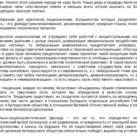
в». Ничего этого нашему народу не надо было. Наши деды и прадеды жили на
тывали свою собственную землю и меньше всего хотели ишачить на бо
одящую» красную тряпку».
образом, для идеологов национализма, большинство которых разделяю
сь – это деиндустриализированная, архаизированная, аграрная страна, пол
 недавнее героическое прошлое.
деологи национализма не утруждают себя работой с концептуальными ос
ческими данными с целью оказать шокирующее эмоциональное воздействие
ную «истину», то либеральные ревизионисты предпочитают атаковать
ствие на представителей гуманитарной и творческой интеллигенции: «Пост
е и идея прав человека предполагают также принятие такой концепции вой
ие фокуса от идеи «героизации»/»жертвенности» и «победы»/«поражения» к 
то должно быть исключено в качестве политической практики». В такой перспе
коллективного, народного, связанного с советским государством или ег
ктива неизбежно транслируется в современность, а с либеральной точки зр
у память про войну необходимо дегероизировать, демилитаризировать, то е
зации» и «мемориализации», то есть лишить сколь-либо явного смыслового ог
е тенденции, каждая по-своему, безусловно объединены общим стремлением 
жить то смысловое поле, которое мы определили в качестве осново
чности. Тенденции существуют, их создатели пытаются влиять на молодёжн
ияние, как часто делают в отношении Беларуси отдельные российские СМ
сус в белорусском обществе в отношении Великой Отечественной войны и п
нством белорусов однозначна.
льно-националистическая фронда – это не то, что определяет ист
тический выбор белорусов, а её радикализм, отчужденность от реальной жиз
ерспективы и шансы на будущее. Но её существование имеет свой смысл 
ый организм белорусского общества обязательно победит, выработав устойч