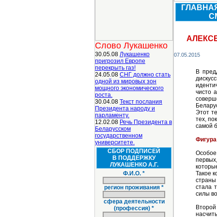
ГЛАВНА
С
АЛЕКСЕ
Слово Лукашенко
30.05.08
Лукашенко
07.05.2015
пригрозил Европе
перекрыть газ!
В пред
24.05.08
СНГ должно стать
дискус
одной из мировых зон
иденти
мощного экономического
чисто а
роста.
соверш
30.04.08
Текст послания
Белару
Президента народу и
Этот те
парламенту.
тех, по
12.02.08
Речь Президента в
самой 
Беларусском
государственном
Фигура
университете.
СБОР ПОДПИСЕЙ
Особое
В ПОДДЕРЖКУ
первых
ЛУКАШЕНКО А.Г.
которые
Ф.И.О. *
Такое 
страны
стала 
регион проживания *
силы во
сфера деятельности
Второй
(профессия) *
насчиты