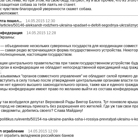
раг системы, но при этом, на свою беду, патриот, ну и все прочее, что из этого 
озащитная собака за тебя лаять не станет.
, с чувством благородной уверенности скажет собака.
укопожмет.
та пошел...
14.05.2015 12:30
.ru/articles/50146-aleksandr-rodzhers-ukraina-vpadaet-v-defolt-segodnya-ukrzalizn
онфедерация
14.05.2015 12:28
Окраины:
— объединение нескольких суверенных государств для координации совмест
— самая редко встречающаяся форма государственного устройства. Некотор
полноценным, настоящим государством.
ции центрального правительства при таком государственном устройстве буд
орган в конфедерации не обладает непосредственной юрисдикцией над гражд
;
называемых "органов совместного управления" не обладают силой прямого де
вступить в силу только после утверждения центральными органами власти г
ии нет единого высшего законодательного органа, также как и единого гражда
ницы конфедерации имеют право по желанию выйти из состава конфедерации
 так возбудился депутат Верховной Рады Виктор Балога. Тут поневоле крыша 
 город не сможешь приехать без разрешения его жителей. Где уж там свои прав
то, свидомиты, добились своего? Слава Майдану!
/politikus.ru/events/50154-na-ukraine-panika-ssha-i-rossiya-prevratyat-ukrainu-v-k
л ограбление
14.05.2015 12:09
т ограбить вкладчиков российских банков