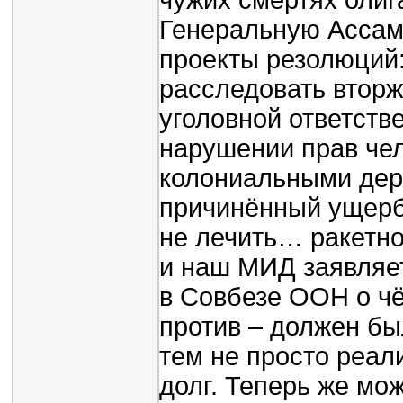
чужих смертях олиг
Генеральную Асса
проекты резолюций:
расследовать вторж
уголовной ответств
нарушении прав чел
колониальными дер
причинённый ущерб 
не лечить… ракетн
и наш МИД заявляет
в Совбезе ООН о ч
против – должен бы
тем не просто реал
долг. Теперь же мож