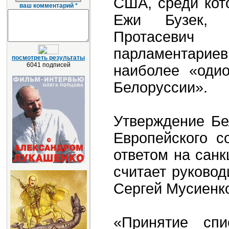
США, среди кот
ваш комментарий *
Ежи Бузек, 
Протасевич
парламентари
посмотреть результаты
6041 подписей
наиболее «оди
Белоруссии».
Утверждение Бе
Европейского 
ответом на санк
считает руково
Сергей Мусиенк
«Принятие спи