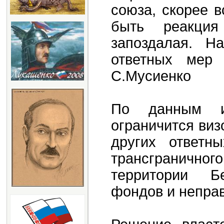
союза, скорее в
быть реакция
запоздалая. Н
ответных мер
С.Мусиенко
По данным ис
ограничится ви
других ответн
трансграничног
территории Б
фондов и непра