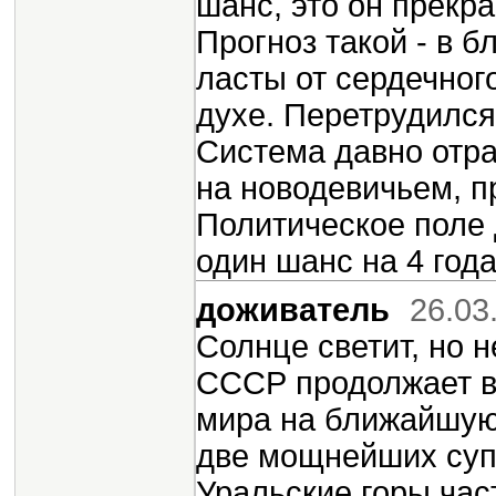
шанс, это он прекра
Прогноз такой - в 
ласты от сердечног
духе. Перетрудился
Система давно отра
на новодевичьем, п
Политическое поле 
один шанс на 4 года
доживатель
26.03
Солнце светит, но 
СССР продолжает в
мира на ближайшую 
две мощнейших супе
Уральские горы час