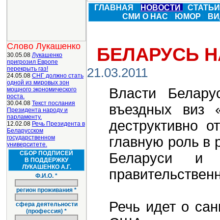
ГЛАВНАЯ
НОВОСТИ
СТАТЬ
СМИ О НАС
ЮМОР
ВИ
Слово Лукашенко
БЕЛАРУСЬ Н
30.05.08
Лукашенко
пригрозил Европе
перекрыть газ!
21.03.2011
24.05.08
СНГ должно стать
одной из мировых зон
Власти Белару
мощного экономического
роста.
30.04.08
Текст послания
въездных виз 
Президента народу и
парламенту.
деструктивно о
12.02.08
Речь Президента в
Беларусском
государственном
главную роль в 
университете.
СБОР ПОДПИСЕЙ
Беларуси и 
В ПОДДЕРЖКУ
ЛУКАШЕНКО А.Г.
правительственн
Ф.И.О. *
регион проживания *
Речь идет о са
сфера деятельности
(профессия) *