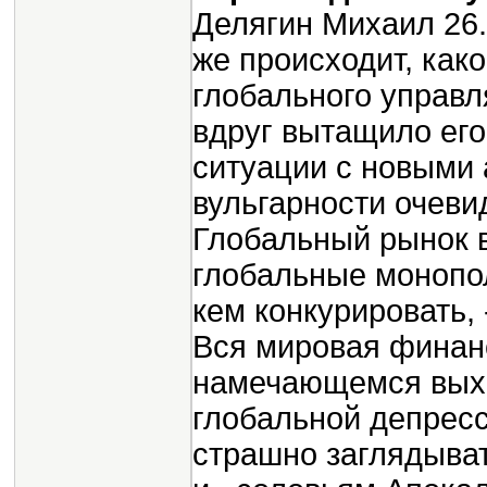
Делягин Михаил 26.03.2011 За ушко да на солнышко? Что же происходит, каковы новые условия действий глобального управляющего класса, что именно и почему вдруг вытащило его на свет (хотя бы краешком) в ситуации с новыми арабскими революциями? Ответ до вульгарности очевиден: мировой экономический кризис. Глобальный рынок вполне закономерно породил глобальные монополии: их некому регулировать, им не с кем конкурировать, - и они, как и положено, загнивают. Вся мировая финансовая система под истошные крики о намечающемся выходе из кризиса качается на грани глобальной депрессии, - и в ее пропасть одинаково страшно заглядывать и профессиональным оптимистам, и «соловьям Апокалипсиса». Страшным звоночком во время паники по поводу Фукусимы стало прямое предупреждение США в адрес японского государства, чтобы оно и не думало продавать американские гособлигации. Это уже не пугающий рост доли краткосрочных бумаг - это прямое ограничение ликвидности, балансирующее на грани технического дефолта. Недаром крупнейшим кредитором правительства США стала ФРС. Стандартным, позитивным выходом из ситуации загнивания монополий в отсутствие источника внешней конкуренции является технологический рывок, который ослабляет степень монополизации. Но именно поэтому монополии стремятся сдержать технологический прогресс - и надгосударственный всеобщий глобальный управляющий класс эффективно выполняет эту функцию. Человечество, поколение назад вполне обоснованно мечтавшее о космосе и бесплатной энергии, сегодня может рассчитывать лишь на 3D-телевизор, очередной айфончик и диет-колу без всяких примесей коки. А раз позитивный выход через технологический рывок в обозримом будущем, скорее всего, невозможен, - наиболее вероятной становится попытка негативного выхода, через либеральную экономию на спичках и ограничение потребления «лишнего населения», - а это означает сваливание в депрессионную спираль. Ведь глобальный монополизм непосредственно проявляется через нехватку спроса. Сталкиваясь с ней в условиях, когда генерировать спрос путем увеличения денежной массы становится из-за чрезмерного объема денег уже невозможно, глобальные монополии, как и всякие коммерческие организмы, начинают инстинктивно сокращать издержки. Сокращение ими издержек в глобальном масштабе - это сокращение потребления населения, которое потребляет больше, чем производит. При этом под ударом оказываются отнюдь не нищие: что с них возьмешь? Они потребляют мало, и за счет еще большего сокращения их потребления много не выгадаешь. Сокращение потребления ждет средний класс, становящийся ненужным из-за распространения сверхпроизводительных постиндустриальных (пока в основном информационных) технологий. Он последовательно уничтожался в Латинской Америке и Африке, а затем и на постсоциалистическом пространстве, - но сегодня эти резервы исчерпаны, и приходит очередь среднего класса «ядра» капиталистической системы, ее метрополии - развитых стран, утративших свою сакральную ценность в глазах эмансипировавшегося, отделившегося от них глобального управляющего класса. При этом принципиально важно, но социальна утилизация среднего класса развитых стран - пресловутого «золотого миллиарда» - отнюдь не решит проблемы, но лишь переведет их в новые, постэкономическую и постдемократическую плоскости. Проще всего с демократией: сегодня она существует от имени и во имя среднего класса. Во что она превратится после утилизации этого среднего класса, на 