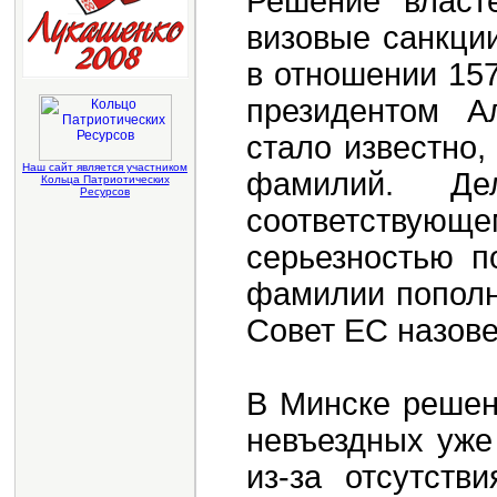
Решение власт
визовые санкци
в отношении 157
президентом А
стало известно
Наш сайт является участником
фамилий. Д
Кольца Патриотических
Ресурсов
соответству
серьезностью п
фамилии пополн
Совет ЕС назове
В Минске решен
невъездных уже
из-за отсутств