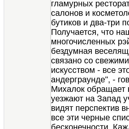
гламурных ресторат
салонов и косметол
бутиков и два-три п
Получается, что на
многочисленных рэ
бездумная веселяща
связано со свежим
искусством - все эт
андерграунде", - го
Михалок обращает в
уезжают на Запад уч
видят перспектив в
все эти черные спи
бесконечности. Ка