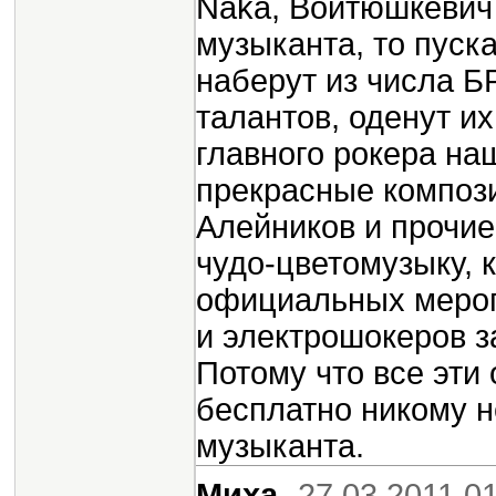
Naka, Войтюшкевич 
музыканта, то пуска
наберут из числа 
талантов, оденут и
главного рокера на
прекрасные композ
Алейников и прочие
чудо-цветомузыку, 
официальных мероп
и электрошокеров з
Потому что все эти
бесплатно никому н
музыканта.
Миха
27.03.2011 0