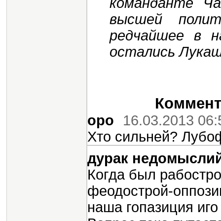
команданте Ча
высшей полит
редчайшее в н
остались Лукаше
Коммента
оро
16.03.2013 06:
Хто сильней? Лубо
дурак недомысли
Когда был рабостро
феодострой-оппозиц
наша гопазиция иг