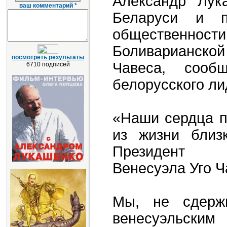
Александр Лук
ваш комментарий *
Беларуси и п
общественности
Боливарианск
посмотреть результаты
Чавеса, сооб
6710 подписей
белорусского ли
«Наши сердца п
из жизни близ
Президент Б
Венесуэла Уго Ч
Мы, не сдерж
венесуэльс