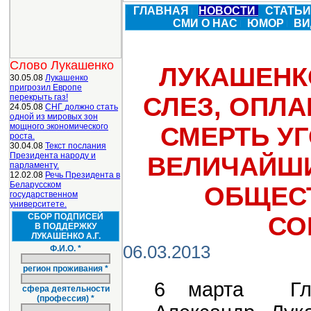
ГЛАВНАЯ
НОВОСТИ
СТАТЬ
СМИ О НАС
ЮМОР
ВИ
Слово Лукашенко
ЛУКАШЕНК
30.05.08
Лукашенко
пригрозил Европе
перекрыть газ!
СЛЕЗ, ОПЛ
24.05.08
СНГ должно стать
одной из мировых зон
мощного экономического
СМЕРТЬ УГ
роста.
30.04.08
Текст послания
Президента народу и
ВЕЛИЧАЙШИ
парламенту.
12.02.08
Речь Президента в
Беларусском
ОБЩЕС
государственном
университете.
СБОР ПОДПИСЕЙ
СО
В ПОДДЕРЖКУ
ЛУКАШЕНКО А.Г.
06.03.2013
Ф.И.О. *
регион проживания *
6 марта Глав
сфера деятельности
(профессия) *