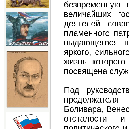
безвременную 
величайших го
деятелей совре
пламенного пат
выдающегося п
яркого, сильног
жизнь которого
посвящена служ
Под руководст
продолжател
Боливара, Вене
отсталости 
политического и