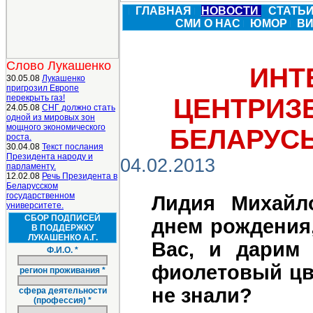
ГЛАВНАЯ
НОВОСТИ
СТАТЬ
СМИ О НАС
ЮМОР
В
Слово Лукашенко
ИНТ
30.05.08
Лукашенко
пригрозил Европе
перекрыть газ!
ЦЕНТРИЗ
24.05.08
СНГ должно стать
одной из мировых зон
мощного экономического
БЕЛАРУС
роста.
30.04.08
Текст послания
Президента народу и
04.02.2013
парламенту.
12.02.08
Речь Президента в
Беларусском
государственном
Лидия Михайл
университете.
СБОР ПОДПИСЕЙ
днем рождения,
В ПОДДЕРЖКУ
ЛУКАШЕНКО А.Г.
Вас, и дарим
Ф.И.О. *
фиолетовый цве
регион проживания *
не знали?
сфера деятельности
(профессия) *