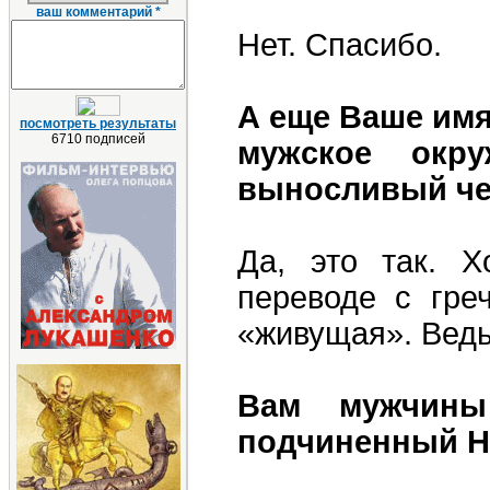
ваш комментарий *
Нет. Спасибо.
А еще Ваше имя
посмотреть результаты
6710 подписей
мужское окр
выносливый че
Да, это так. Х
переводе с греч
«живущая». Ведь
Вам мужчины
подчиненный Ни