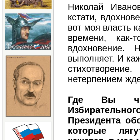
Николай Иванов
кстати, вдохнов
вот моя власть к
времени, как
вдохновение. 
выполняет. И ка
стихотворение
нетерпением жде
Где Вы чер
Избирательног
Президента об
которые лягу