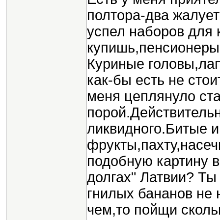
полтора-два жалуетс
успел наборов для к
купишь,пенсионеры 
Куриные головы,лап
как-бы есть не сто
меня цеплянуло ст
порой.Действительн
ликвидного.Битые 
фрукты,пахту,насеч
подобную картину в
долгах" Латвии? Ты
гнилых бананов не 
чем,то пойщи сколь