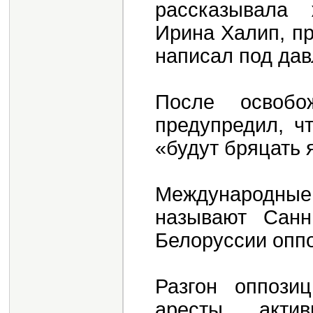
рассказывала 
Ирина Халип, п
написал под да
После освобо
предупредил, ч
«будут бряцать 
Международны
называют Санн
Белоруссии опп
Разгон оппози
аресты акти