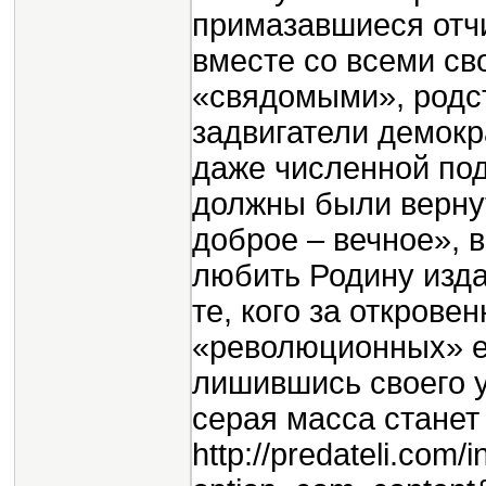
примазавшиеся отч
вместе со всеми св
«свядомыми», родст
задвигатели демокр
даже численной под
должны были вернут
доброе – вечное», 
любить Родину изда
те, кого за открове
«революционных» ев
лишившись своего у
серая масса стане
http://predateli.com/