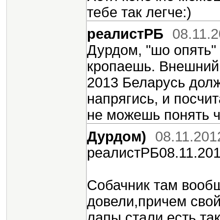
тебе так легче:)
реалистРБ
08.11.
Дурдом, "шо опять"
кропаешь. Внешний 
2013 Беларусь долж
напрягись, и посчи
не можешь понять ч
Дурдом)
08.11.201
реалистРБ08.11.201
Собачник там вообщ
довели,причем свой
лапы стали есть,та