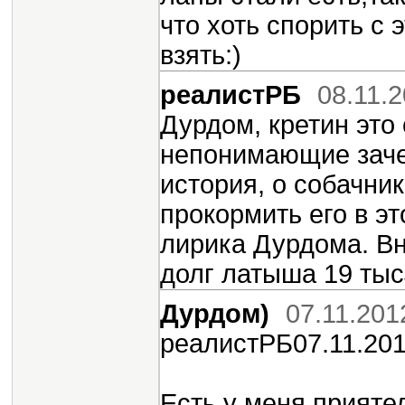
что хоть спорить с 
взять:)
реалистРБ
08.11.
Дурдом, кретин это
непонимающие заче
история, о собачни
прокормить его в эт
лирика Дурдома. В
долг латыша 19 тыс$
Дурдом)
07.11.201
реалистРБ07.11.201
Есть у меня прияте