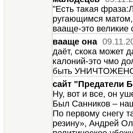
"Есть такая фраза:
ругающимся матом, 
вааще-это великие 
вааще она
09.11.2
даёт, скока может д
калоний-это чмо до
быть УНИЧТОЖЕН
сайт "Предатели 
Ну, вот и все, он у
Был Санников – наш
По первому снегу т
резину», Андрей Ол