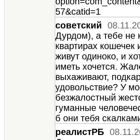
option=com_content&
57&catid=1
советский
08.11.2
Дурдом), а тебе не 
квартирах кошечек 
живут одиноко, и хо
иметь хочется. Жал
выхаживают, подкар
удовольствие? У мое
безжалостный жесто
гуманные человечес
б они тебя скалками
реалистРБ
08.11.