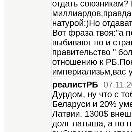
отдать союзникам? 
миллиардов,правда
натурой:)Но отдава
Вот фраза твоя:"а 
выбивают но и стра
правительство " бо
отношению к РБ.Пок
империализьм,вас у
реалистРБ
07.11.
Дурдом, ну что с т
Беларуси и 20% ум
Латвии. 1300$ внеш
долг латыша, а по 