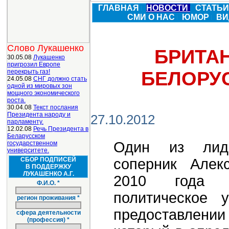
ГЛАВНАЯ
НОВОСТИ
СТАТЬ
СМИ О НАС
ЮМОР
ВИ
Слово Лукашенко
БРИТА
30.05.08
Лукашенко
пригрозил Европе
перекрыть газ!
БЕЛОРУ
24.05.08
СНГ должно стать
одной из мировых зон
мощного экономического
роста.
30.04.08
Текст послания
Президента народу и
27.10.2012
парламенту.
12.02.08
Речь Президента в
Беларусском
Один из лиде
государственном
университете.
СБОР ПОДПИСЕЙ
соперник Алек
В ПОДДЕРЖКУ
ЛУКАШЕНКО А.Г.
2010 года 
Ф.И.О. *
политическое 
регион проживания *
предоставлени
сфера деятельности
(профессия) *