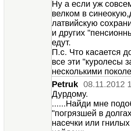
Ну а если уж совсе
велком в синеокую,
латвийскую сохранит
и других "пенсионн
едут.
П.с. Что касается д
все эти "куролесы 
несколькими поколе
Petruk
08.11.2012 
Дурдому.
......Найди мне по
"погрязшей в долга
насечки или гнилых