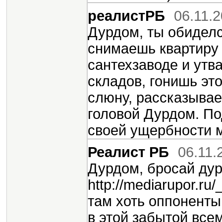
реалистРБ
06.11.
Дурдом, ты обиделс
снимаешь квартиру 
сантехзаводе и утва
складов, гонишь эт
слюну, рассказывае
головой Дурдом. П
своей ущербности м
Реалист РБ
06.11.
Дурдом, бросай дур
http://mediarupor.ru/
там хоть оппоненты
в этой забытой все